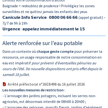
Limitez votre consommation d’alcool
Baignade = redoublez de prudence ! Privilégiez les zones
surveillées et ne quittez jamais les enfants des yeux.
𝗖𝗮𝗻𝗶𝗰𝘂𝗹𝗲 𝗜𝗻𝗳𝗼 𝗦𝗲𝗿𝘃𝗶𝗰𝗲 : 𝟬𝟴𝟬𝟬 𝟬𝟲 𝟲𝟲 𝟲𝟲 (appel gratuit) –
7j/7 de 9h à 19h
𝗨𝗿𝗴𝗲𝗻𝗰𝗲 : 𝗮𝗽𝗽𝗲𝗹𝗲𝘇 𝗶𝗺𝗺𝗲́𝗱𝗶𝗮𝘁𝗲𝗺𝗲𝗻𝘁 𝗹𝗲 𝟭𝟱
Alerte renforcée sur l'eau potable
Dans un contexte où
chaque geste compte
pour préserver la
ressource, un usage responsable de notre consommation en
eau est impératif
pour
prévenir
d’éventuelles
pénuries
au
cours de l’
été. De nouvelle dispositions ont pris effet depuis le
samedi 18 juillet.
Arrêté préfectoral n°26EB498 du 16 juillet 2026
Les nouvelles mesures de restriction :
- L'arrosage des jardins potagers, incluant les serres non-
agricoles, est désormais interdit de 08h00 à 20h00 ;
- L'arrosage des pelouses, massifs fleuris, jardins d’agrément,