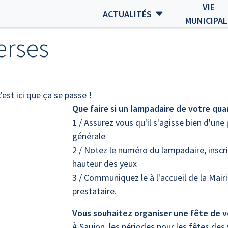
VIE
ACTUALITÉS
otidien
Informations diverses
MUNICIPAL
erses
est ici que ça se passe !
Que faire si un lampadaire de votre qua
1 / Assurez vous qu'il s'agisse bien d'un
générale
2 / Notez le numéro du lampadaire, inscri
hauteur des yeux
3 / Communiquez le à l'accueil de la Mairi
prestataire.
Vous souhaitez organiser une fête de vo
À Saujon, les périodes pour les fêtes des 