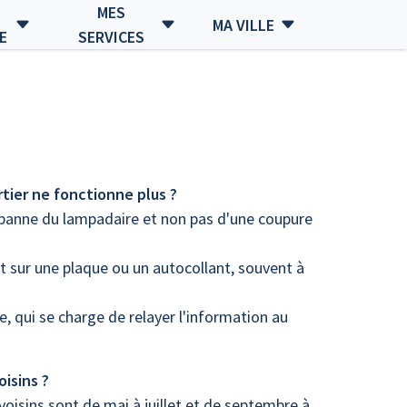
MES
MA VILLE
E
SERVICES
rtier ne fonctionne plus ?
e panne du lampadaire et non pas d'une coupure
t sur une plaque ou un autocollant, souvent à
e, qui se charge de relayer l'information au
isins ?
voisins sont de mai à juillet et de septembre à