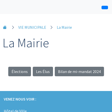
VIE MUNICIPALE
La Mairie
La Mairie
Élections
Les Élus
Bilan de mi-mandat 2024
VENEZ NOUS VOIR :
Hôtel de Ville